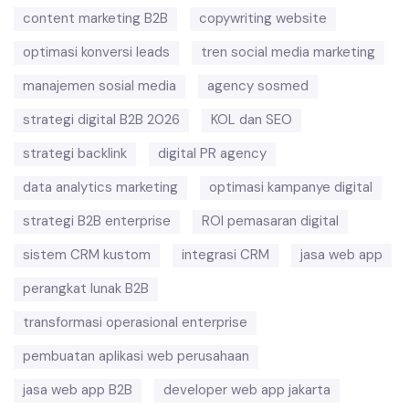
content marketing B2B
copywriting website
optimasi konversi leads
tren social media marketing
manajemen sosial media
agency sosmed
strategi digital B2B 2026
KOL dan SEO
strategi backlink
digital PR agency
data analytics marketing
optimasi kampanye digital
strategi B2B enterprise
ROI pemasaran digital
sistem CRM kustom
integrasi CRM
jasa web app
perangkat lunak B2B
transformasi operasional enterprise
pembuatan aplikasi web perusahaan
jasa web app B2B
developer web app jakarta