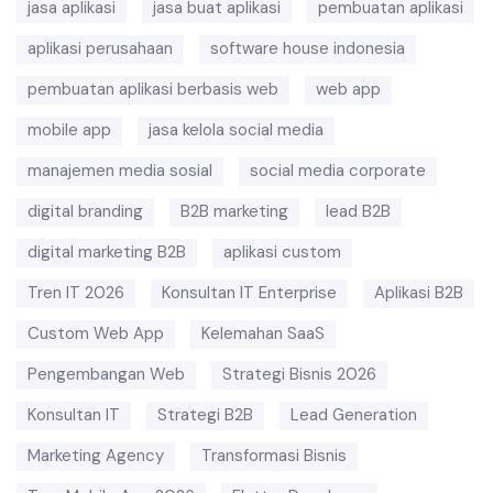
jasa aplikasi
jasa buat aplikasi
pembuatan aplikasi
aplikasi perusahaan
software house indonesia
pembuatan aplikasi berbasis web
web app
mobile app
jasa kelola social media
manajemen media sosial
social media corporate
digital branding
B2B marketing
lead B2B
digital marketing B2B
aplikasi custom
Tren IT 2026
Konsultan IT Enterprise
Aplikasi B2B
Custom Web App
Kelemahan SaaS
Pengembangan Web
Strategi Bisnis 2026
Konsultan IT
Strategi B2B
Lead Generation
Marketing Agency
Transformasi Bisnis