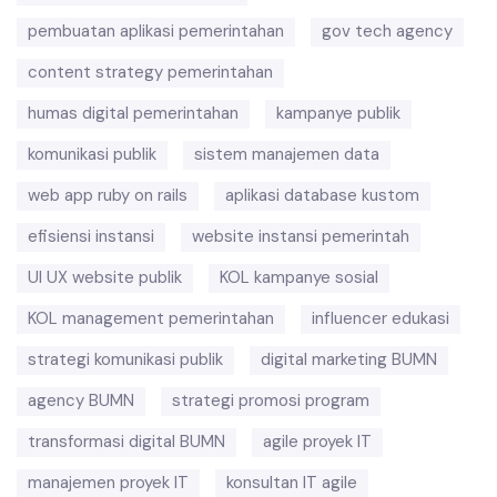
pembuatan aplikasi pemerintahan
gov tech agency
content strategy pemerintahan
humas digital pemerintahan
kampanye publik
komunikasi publik
sistem manajemen data
web app ruby on rails
aplikasi database kustom
efisiensi instansi
website instansi pemerintah
UI UX website publik
KOL kampanye sosial
KOL management pemerintahan
influencer edukasi
strategi komunikasi publik
digital marketing BUMN
agency BUMN
strategi promosi program
transformasi digital BUMN
agile proyek IT
manajemen proyek IT
konsultan IT agile