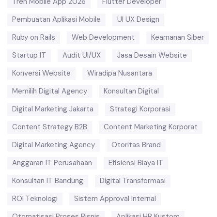
Tren Mobile App 2026
Flutter Developer
Pembuatan Aplikasi Mobile
UI UX Design
Ruby on Rails
Web Development
Keamanan Siber
Startup IT
Audit UI/UX
Jasa Desain Website
Konversi Website
Wiradipa Nusantara
Memilih Digital Agency
Konsultan Digital
Digital Marketing Jakarta
Strategi Korporasi
Content Strategy B2B
Content Marketing Korporat
Digital Marketing Agency
Otoritas Brand
Anggaran IT Perusahaan
Efisiensi Biaya IT
Konsultan IT Bandung
Digital Transformasi
ROI Teknologi
Sistem Approval Internal
Otomatisasi Proses Bisnis
Aplikasi HR Kustom