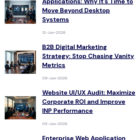
Applications: Why It's Time to
Move Beyond Desktop
Systems
12-Jun-2026
B2B Digital Marketing
Strategy: Stop Chasing Vanity
Metrics
09-Jun-2026
Website UI/UX Audit: Maximize
Corporate ROI and Improve
INP Performance
05-Jun-2026
Enterprise Web Application