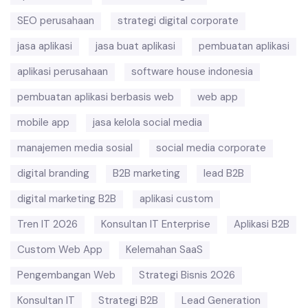
SEO perusahaan
strategi digital corporate
jasa aplikasi
jasa buat aplikasi
pembuatan aplikasi
aplikasi perusahaan
software house indonesia
pembuatan aplikasi berbasis web
web app
mobile app
jasa kelola social media
manajemen media sosial
social media corporate
digital branding
B2B marketing
lead B2B
digital marketing B2B
aplikasi custom
Tren IT 2026
Konsultan IT Enterprise
Aplikasi B2B
Custom Web App
Kelemahan SaaS
Pengembangan Web
Strategi Bisnis 2026
Konsultan IT
Strategi B2B
Lead Generation