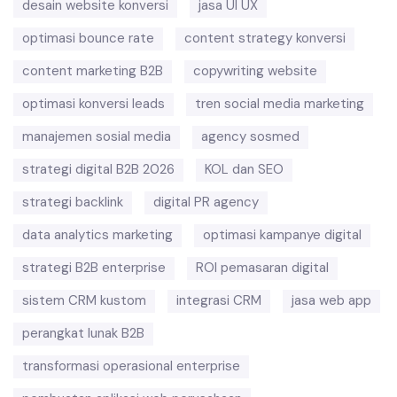
desain website konversi
jasa UI UX
optimasi bounce rate
content strategy konversi
content marketing B2B
copywriting website
optimasi konversi leads
tren social media marketing
manajemen sosial media
agency sosmed
strategi digital B2B 2026
KOL dan SEO
strategi backlink
digital PR agency
data analytics marketing
optimasi kampanye digital
strategi B2B enterprise
ROI pemasaran digital
sistem CRM kustom
integrasi CRM
jasa web app
perangkat lunak B2B
transformasi operasional enterprise