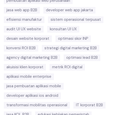
pembuatan aplikasi web perusahaan
jasa web app B2B
developer web app jakarta
efisiensi manufaktur
sistem operasional terpusat
audit UI UX website
konsultan UI UX
desain website korporat
optimasi skor INP
konversi ROI B2B
strategi digital marketing B2B
agency digital marketing B2B
optimasi lead B2B
akuisisi klien korporat
metrik ROI digital
aplikasi mobile enterprise
jasa pembuatan aplikasi mobile
developer aplikasi ios android
transformasi mobilitas operasional
IT korporat B2B
jasa KOL B2B
edukasi kebijakan pemerintah