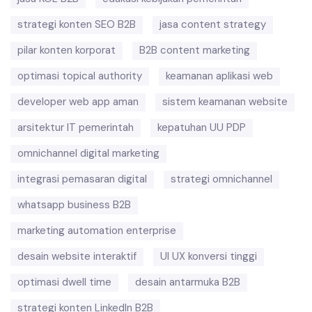
strategi konten SEO B2B
jasa content strategy
pilar konten korporat
B2B content marketing
optimasi topical authority
keamanan aplikasi web
developer web app aman
sistem keamanan website
arsitektur IT pemerintah
kepatuhan UU PDP
omnichannel digital marketing
integrasi pemasaran digital
strategi omnichannel
whatsapp business B2B
marketing automation enterprise
desain website interaktif
UI UX konversi tinggi
optimasi dwell time
desain antarmuka B2B
strategi konten LinkedIn B2B