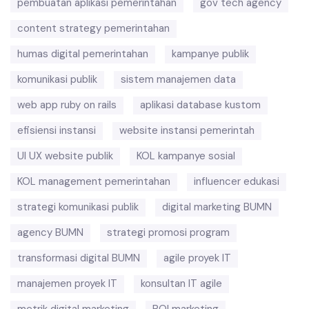
pembuatan aplikasi pemerintahan
gov tech agency
content strategy pemerintahan
humas digital pemerintahan
kampanye publik
komunikasi publik
sistem manajemen data
web app ruby on rails
aplikasi database kustom
efisiensi instansi
website instansi pemerintah
UI UX website publik
KOL kampanye sosial
KOL management pemerintahan
influencer edukasi
strategi komunikasi publik
digital marketing BUMN
agency BUMN
strategi promosi program
transformasi digital BUMN
agile proyek IT
manajemen proyek IT
konsultan IT agile