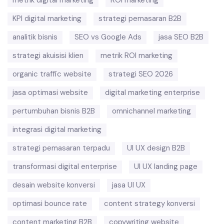
metrik digital marketing
ROI marketing
KPI digital marketing
strategi pemasaran B2B
analitik bisnis
SEO vs Google Ads
jasa SEO B2B
strategi akuisisi klien
metrik ROI marketing
organic traffic website
strategi SEO 2026
jasa optimasi website
digital marketing enterprise
pertumbuhan bisnis B2B
omnichannel marketing
integrasi digital marketing
strategi pemasaran terpadu
UI UX design B2B
transformasi digital enterprise
UI UX landing page
desain website konversi
jasa UI UX
optimasi bounce rate
content strategy konversi
content marketing B2B
copywriting website