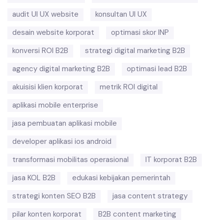
audit UI UX website
konsultan UI UX
desain website korporat
optimasi skor INP
konversi ROI B2B
strategi digital marketing B2B
agency digital marketing B2B
optimasi lead B2B
akuisisi klien korporat
metrik ROI digital
aplikasi mobile enterprise
jasa pembuatan aplikasi mobile
developer aplikasi ios android
transformasi mobilitas operasional
IT korporat B2B
jasa KOL B2B
edukasi kebijakan pemerintah
strategi konten SEO B2B
jasa content strategy
pilar konten korporat
B2B content marketing