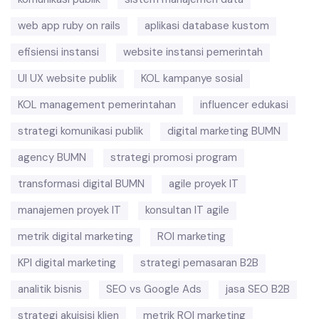
web app ruby on rails
aplikasi database kustom
efisiensi instansi
website instansi pemerintah
UI UX website publik
KOL kampanye sosial
KOL management pemerintahan
influencer edukasi
strategi komunikasi publik
digital marketing BUMN
agency BUMN
strategi promosi program
transformasi digital BUMN
agile proyek IT
manajemen proyek IT
konsultan IT agile
metrik digital marketing
ROI marketing
KPI digital marketing
strategi pemasaran B2B
analitik bisnis
SEO vs Google Ads
jasa SEO B2B
strategi akuisisi klien
metrik ROI marketing