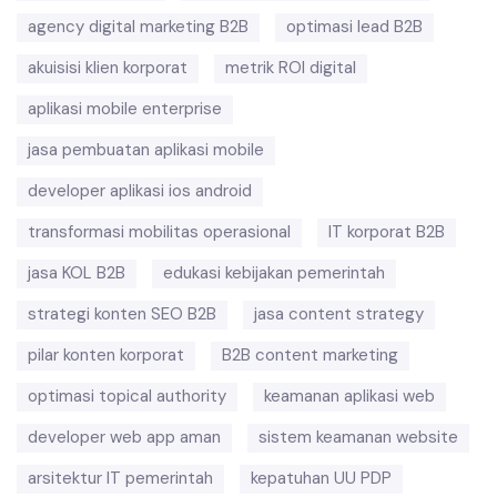
agency digital marketing B2B
optimasi lead B2B
akuisisi klien korporat
metrik ROI digital
aplikasi mobile enterprise
jasa pembuatan aplikasi mobile
developer aplikasi ios android
transformasi mobilitas operasional
IT korporat B2B
jasa KOL B2B
edukasi kebijakan pemerintah
strategi konten SEO B2B
jasa content strategy
pilar konten korporat
B2B content marketing
optimasi topical authority
keamanan aplikasi web
developer web app aman
sistem keamanan website
arsitektur IT pemerintah
kepatuhan UU PDP