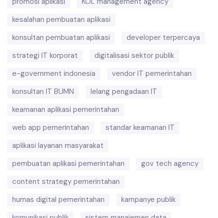
promosi aplikasi
KOL management agency
kesalahan pembuatan aplikasi
konsultan pembuatan aplikasi
developer terpercaya
strategi IT korporat
digitalisasi sektor publik
e-government indonesia
vendor IT pemerintahan
konsultan IT BUMN
lelang pengadaan IT
keamanan aplikasi pemerintahan
web app pemerintahan
standar keamanan IT
aplikasi layanan masyarakat
pembuatan aplikasi pemerintahan
gov tech agency
content strategy pemerintahan
humas digital pemerintahan
kampanye publik
komunikasi publik
sistem manajemen data