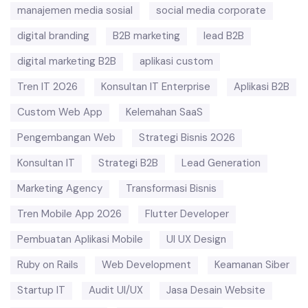
manajemen media sosial
social media corporate
digital branding
B2B marketing
lead B2B
digital marketing B2B
aplikasi custom
Tren IT 2026
Konsultan IT Enterprise
Aplikasi B2B
Custom Web App
Kelemahan SaaS
Pengembangan Web
Strategi Bisnis 2026
Konsultan IT
Strategi B2B
Lead Generation
Marketing Agency
Transformasi Bisnis
Tren Mobile App 2026
Flutter Developer
Pembuatan Aplikasi Mobile
UI UX Design
Ruby on Rails
Web Development
Keamanan Siber
Startup IT
Audit UI/UX
Jasa Desain Website