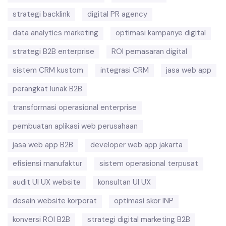
strategi backlink
digital PR agency
data analytics marketing
optimasi kampanye digital
strategi B2B enterprise
ROI pemasaran digital
sistem CRM kustom
integrasi CRM
jasa web app
perangkat lunak B2B
transformasi operasional enterprise
pembuatan aplikasi web perusahaan
jasa web app B2B
developer web app jakarta
efisiensi manufaktur
sistem operasional terpusat
audit UI UX website
konsultan UI UX
desain website korporat
optimasi skor INP
konversi ROI B2B
strategi digital marketing B2B