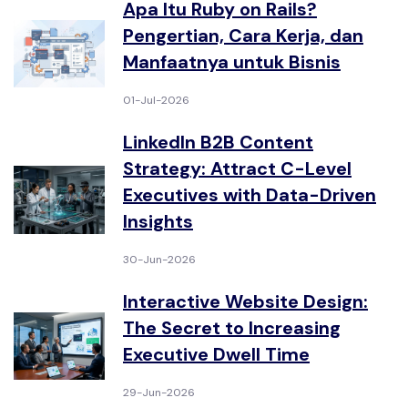
Apa Itu Ruby on Rails?
Pengertian, Cara Kerja, dan
Manfaatnya untuk Bisnis
01-Jul-2026
LinkedIn B2B Content
Strategy: Attract C-Level
Executives with Data-Driven
Insights
30-Jun-2026
Interactive Website Design:
The Secret to Increasing
Executive Dwell Time
29-Jun-2026