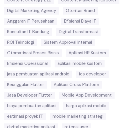
Content Strategy B2B
Content Marketing Korporat
Digital Marketing Agency
Otoritas Brand
Anggaran IT Perusahaan
Efisiensi Biaya IT
Konsultan IT Bandung
Digital Transformasi
ROI Teknologi
Sistem Approval Internal
Otomatisasi Proses Bisnis
Aplikasi HR Kustom
Efisiensi Operasional
aplikasi mobile kustom
jasa pembuatan aplikasi android
ios developer
Keunggulan Flutter
Aplikasi Cross Platform
Jasa Developer Flutter
Mobile App Development
biaya pembuatan aplikasi
harga aplikasi mobile
estimasi proyek IT
mobile marketing strategi
digital marketing aplikasi
retensi user