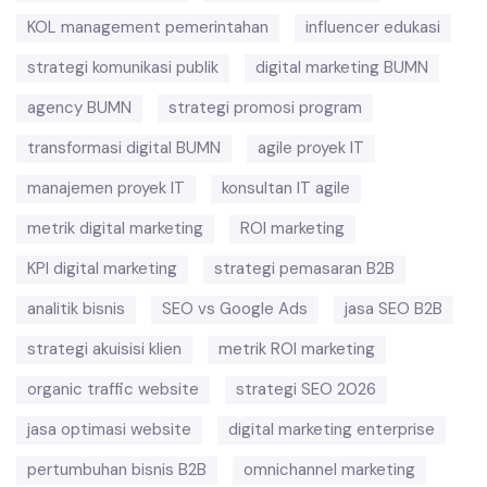
KOL management pemerintahan
influencer edukasi
strategi komunikasi publik
digital marketing BUMN
agency BUMN
strategi promosi program
transformasi digital BUMN
agile proyek IT
manajemen proyek IT
konsultan IT agile
metrik digital marketing
ROI marketing
KPI digital marketing
strategi pemasaran B2B
analitik bisnis
SEO vs Google Ads
jasa SEO B2B
strategi akuisisi klien
metrik ROI marketing
organic traffic website
strategi SEO 2026
jasa optimasi website
digital marketing enterprise
pertumbuhan bisnis B2B
omnichannel marketing