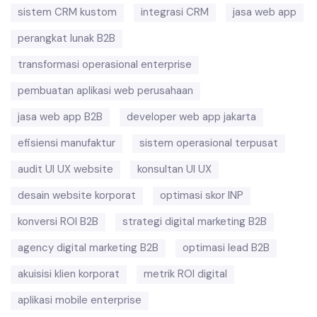
sistem CRM kustom
integrasi CRM
jasa web app
perangkat lunak B2B
transformasi operasional enterprise
pembuatan aplikasi web perusahaan
jasa web app B2B
developer web app jakarta
efisiensi manufaktur
sistem operasional terpusat
audit UI UX website
konsultan UI UX
desain website korporat
optimasi skor INP
konversi ROI B2B
strategi digital marketing B2B
agency digital marketing B2B
optimasi lead B2B
akuisisi klien korporat
metrik ROI digital
aplikasi mobile enterprise