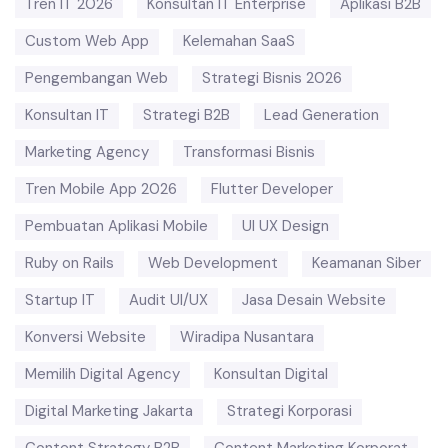
Tren IT 2026
Konsultan IT Enterprise
Aplikasi B2B
Custom Web App
Kelemahan SaaS
Pengembangan Web
Strategi Bisnis 2026
Konsultan IT
Strategi B2B
Lead Generation
Marketing Agency
Transformasi Bisnis
Tren Mobile App 2026
Flutter Developer
Pembuatan Aplikasi Mobile
UI UX Design
Ruby on Rails
Web Development
Keamanan Siber
Startup IT
Audit UI/UX
Jasa Desain Website
Konversi Website
Wiradipa Nusantara
Memilih Digital Agency
Konsultan Digital
Digital Marketing Jakarta
Strategi Korporasi