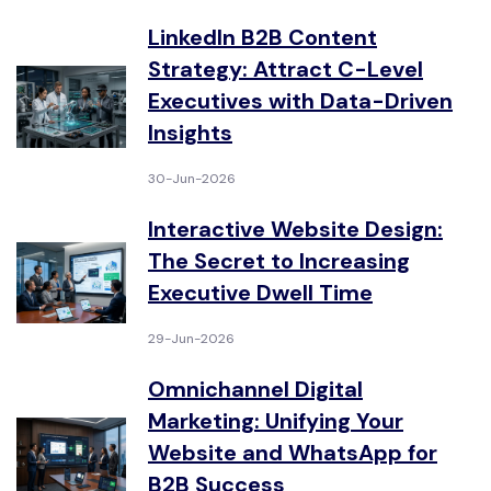
LinkedIn B2B Content
Strategy: Attract C-Level
Executives with Data-Driven
Insights
30-Jun-2026
Interactive Website Design:
The Secret to Increasing
Executive Dwell Time
29-Jun-2026
Omnichannel Digital
Marketing: Unifying Your
Website and WhatsApp for
B2B Success